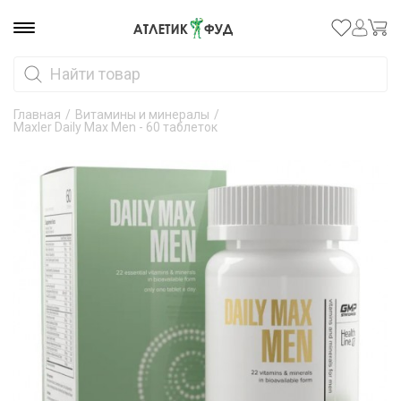
Главная
/
Витамины и минералы
/
Maxler Daily Max Men - 60 таблеток