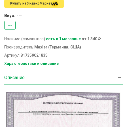
Купить на ЯндексМаркет
Вкус:
---
---
Наличие (самовывоз):
есть в 1 магазине
от 1 340 ₽
Производитель:
Maxler (Германия, США)
Артикул:
817359021835
Характеристики и описание
Описание