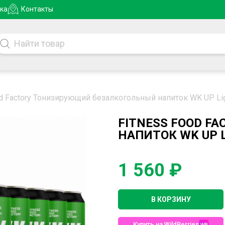
ка
Контакты
od Factory Тонизирующий безалкогольный напиток WK UP Lig
FITNESS FOOD F
НАПИТОК WK UP L
1 560 ₽
В КОРЗИНУ
Купить на WildBerries