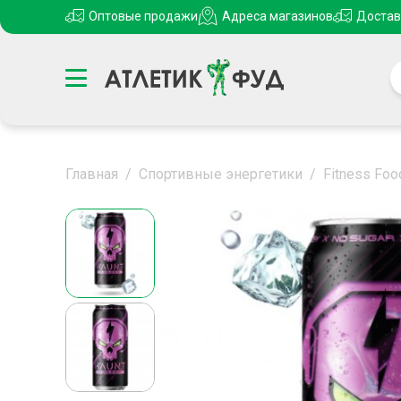
Оптовые продажи
Адреса магазинов
Достав
Главная
/
Спортивные энергетики
/
Fitness Foo