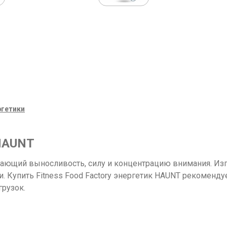
ргетики
 HAUNT
ющий выносливость, силу и концентрацию внимания. Изго
 Купить Fitness Food Factory энергетик HAUNT рекоменду
рузок.