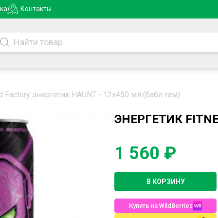
ка
Контакты
d Factory энергетик HAUNT - 12x450 мл (бабл гам)
ЭНЕРГЕТИК FITNE
1 560 ₽
В КОРЗИНУ
Купить на WildBerries