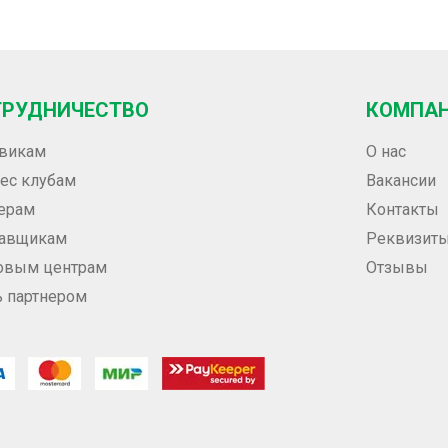
ТРУДНИЧЕСТВО
КОМПА
викам
О нас
ес клубам
Вакансии
ерам
Контакты
тавщикам
Реквизит
овым центрам
Отзывы
ь партнером