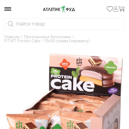
Главная
/
Протеиновые батончики
/
FIT KIT Protein Cake - 10х50 грамм (тирамису)