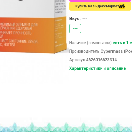
Купить на ЯндексМаркет
Вкус:
---
---
Наличие (самовывоз):
есть в 1 
Производитель:
Cybermass (Ро
Артикул:
4626016623314
Характеристики и описание