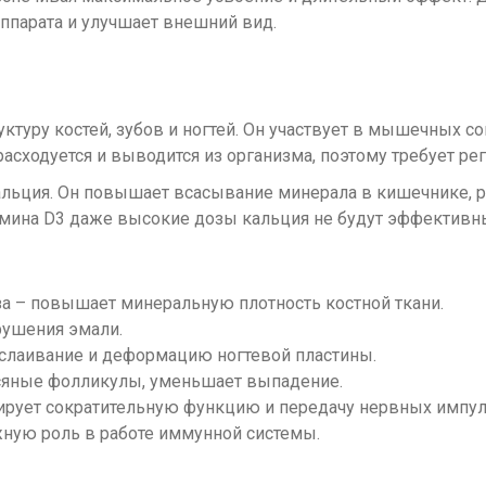
ппарата и улучшает внешний вид.
туру костей, зубов и ногтей. Он участвует в мышечных со
асходуется и выводится из организма, поэтому требует ре
льция. Он повышает всасывание минерала в кишечнике, ре
тамина D3 даже высокие дозы кальция не будут эффективн
за – повышает минеральную плотность костной ткани.
зрушения эмали.
сслаивание и деформацию ногтевой пластины.
осяные фолликулы, уменьшает выпадение.
рует сократительную функцию и передачу нервных импу
жную роль в работе иммунной системы.