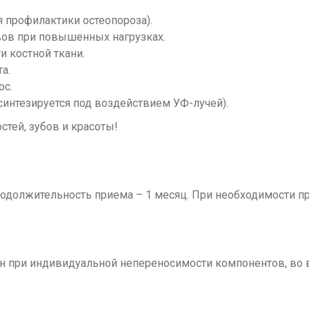
 профилактики остеопороза).
авов при повышенных нагрузках.
 костной ткани.
та.
ос.
 синтезируется под воздействием УФ-лучей).
стей, зубов и красоты!
родолжительность приема – 1 месяц. При необходимости п
 при индивидуальной непереносимости компонентов, во в