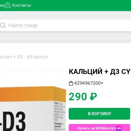
ка
Контакты
lcium + D3 - 60 капсул
КАЛЬЦИЙ + Д3 CY
4294967300+
290 ₽
В КОРЗИНУ
Купить на WildBerries