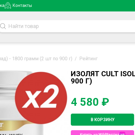
ка
Контакты
лад) - 1800 грамм (2 шт по 900 г)
/
Рейтинг
ИЗОЛЯТ CULT ISO
900 Г)
4 580 ₽
В КОРЗИНУ
Купить на WildBerries