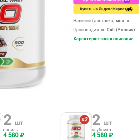
Купить на ЯндексМаркет
Наличие (доставка):
много
Производитель:
Cult (Россия)
Характеристики и описание
2
2
шт
шт
ваниль
клубника
4 580 ₽
4 580 ₽