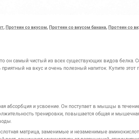
ят
,
Протеин со вкусом
,
Протеин со вкусом банана
,
Протеин со в
что он самый чистый из всех существующих видов белка. Cu
ь приятный на вкус и очень полезный напиток. Купите этот
я абсорбция и усвоение. Он поступает в мышцы в течение
должительность тренировки, повышается общая и мышечная
воды.
слотная матрица, заменимые и незаменимые аминокислоты.