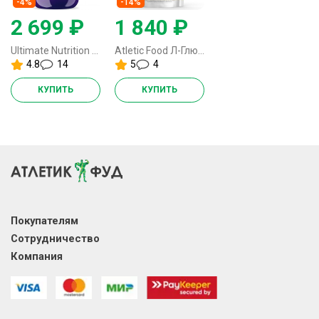
-4%
-14%
2 699 ₽
1 840 ₽
Ultimate Nutrition BCAA Powder 12000 - 457 грамм
Atletic Food Л-Глютамин 100% Pure Glutamine Micronized - 1000 грамм
4.8
14
5
4
КУПИТЬ
КУПИТЬ
Покупателям
Сотрудничество
Компания