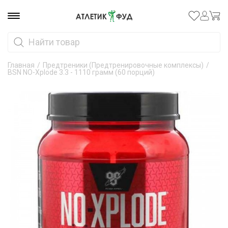
Главная
/
Предтреники (Предтренировочные комплексы)
/
BSN NO-Xplode 3.3 - 1110 грамм (60 порций)