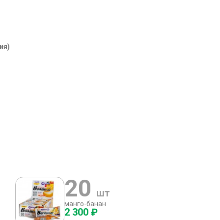
ия)
20
шт
манго-банан
2 300 ₽