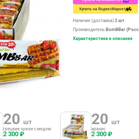
Купить на ЯндексМаркет
Наличие (доставка):
2 шт
Производитель:
BomBBar (Росс
Характеристики и описание
20
20
шт
шт
грецкие орехи с медом
арахис
2 300 ₽
2 300 ₽