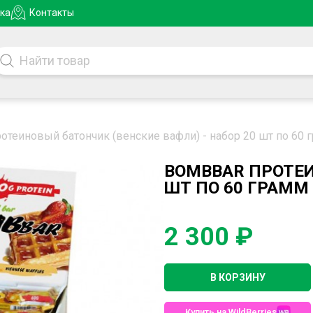
ка
Контакты
отеиновый батончик (венские вафли) - набор 20 шт по 60 
BOMBBAR ПРОТЕИ
ШТ ПО 60 ГРАММ
2 300 ₽
В КОРЗИНУ
Купить на WildBerries