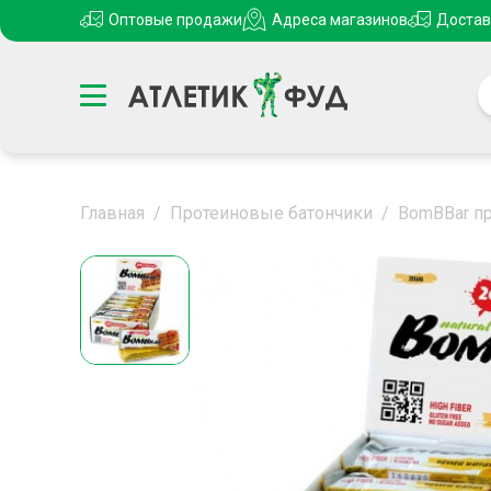
Оптовые продажи
Адреса магазинов
Достав
Главная
/
Протеиновые батончики
/
BomBBar пр