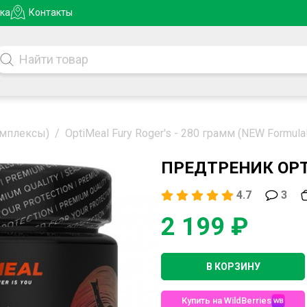
ка
Контакты
омплексы)
/
OptiMeal Fury Roger's - 280 грамм (NEW Formula
ПРЕДТРЕНИК OPTI
4.7
3
2 199 ₽
В КОРЗИНУ
Купить на WildBerries