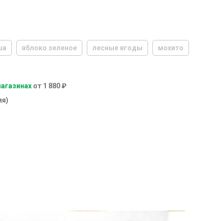
ша
яблоко зеленое
лесные ягоды
мохито
магазинах
от 1 880 ₽
ия)