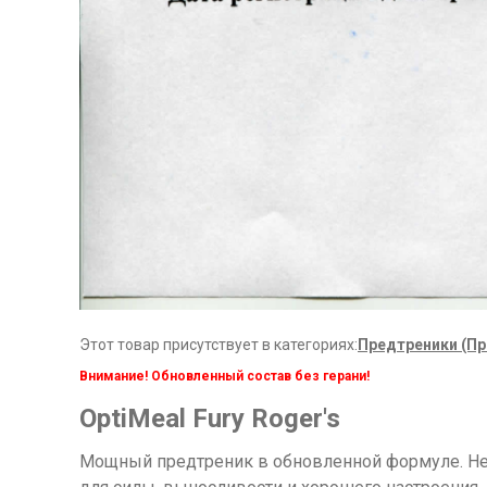
Этот товар присутствует в категориях:
Предтреники (П
Внимание! Обновленный состав без герани!
OptiMeal Fury Roger's
Мощный предтреник в обновленной формуле. Не 