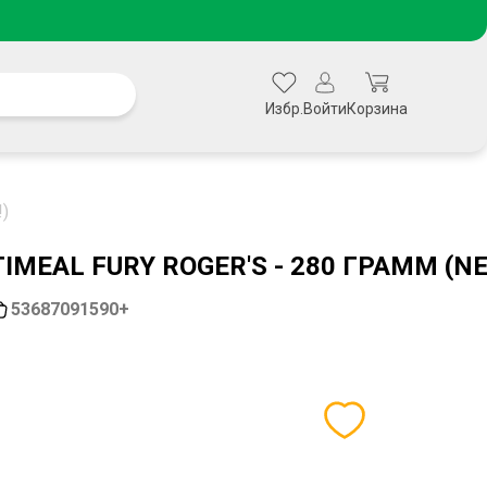
Избр.
Войти
Корзина
!)
MEAL FURY ROGER'S - 280 ГРАММ (N
53687091590+