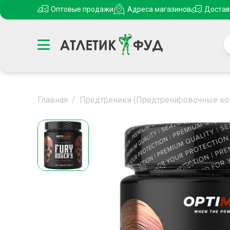
Оптовые продажи
Адреса магазинов
Достав
Главная
/
Предтреники (Предтренировочные к