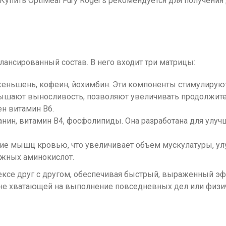
Купить OptiMeal Fury Roger's рекомендуется для получени
лансированный состав. В него входит три матрицы:
 женьшень, кофеин, йохимбин. Эти компоненты стимулирую
вышают выносливость, позволяют увеличивать продолжите
н витамин B6.
анин, витамин B4, фосфолипиды. Она разработана для ул
ние мышц кровью, что увеличивает объем мускулатуры, ул
ажных аминокислот.
лексе друг с другом, обеспечивая быстрый, выраженный э
 не хватающей на выполнение повседневных дел или физи