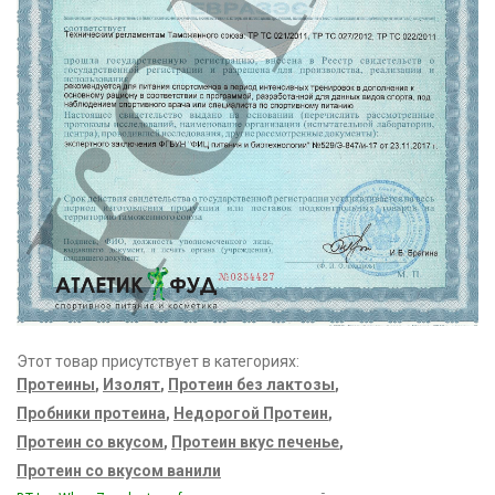
Этот товар присутствует в категориях:
Протеины
,
Изолят
,
Протеин без лактозы
,
Пробники протеина
,
Недорогой Протеин
,
Протеин со вкусом
,
Протеин вкус печенье
,
Протеин со вкусом ванили