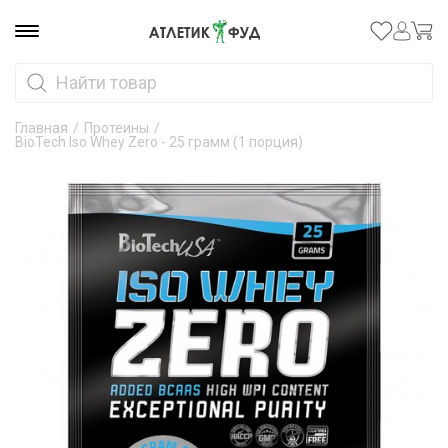
Главная
/
Протеины
/
BioTech Iso Whey Zero - 25 грамм (1 порция)