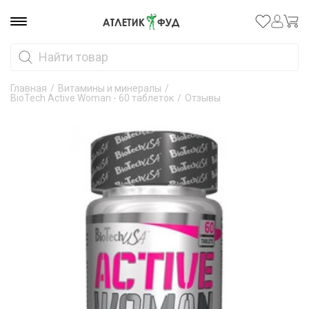
Главная
/
Витамины и минералы
/
BioTech Active Woman - 60 таблеток
/
Отзывы