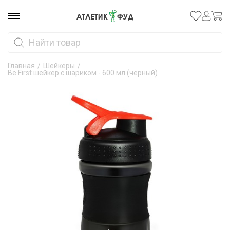
Главная
/
Шейкеры
/
Be First шейкер с шариком - 600 мл (черный)