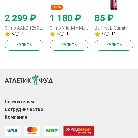
-41%
2 299 ₽
1 180 ₽
85 ₽
Olimp AAKG 1250 Extreme Mega Caps - 120 капсул
Olimp Vita-Min Multiple Sport - 60 капсул
Be First L-Carnitine 3300 mg - 1 ампула (25 мл)
5
3
4
1
5
11
КУПИТЬ
КУПИТЬ
КУПИТЬ
Покупателям
Сотрудничество
Компания