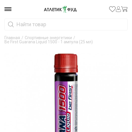
Главная
/
Спортивные энергетики
/
Be First Guarana Liquid 1500 - 1 ампула (25 мл)