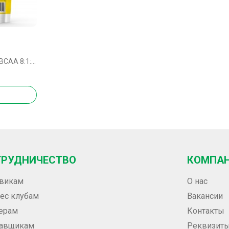
Atletic Food 100% Pure BCAA 8:1:1 Instant - 300 грамм без вкуса
ТРУДНИЧЕСТВО
КОМПА
викам
О нас
ес клубам
Вакансии
ерам
Контакты
тавщикам
Реквизит