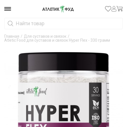
Главная
/
Для суставов и связок
/
Atletic Food для суставов и связок Hyper Flex - 330 грамм