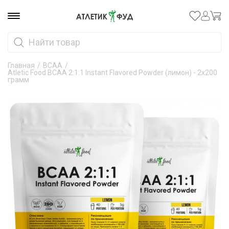
Главная
/
ВСАА
/
Atletic Food BCAA 2:1:1 Instant Flavored Powder (лимон) - 2х200
грамм