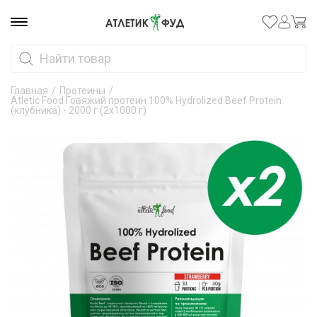
Главная
/
Протеины
/
Atletic Food Говяжий протеин 100% Hydrolized Beef Protein
(клубника) - 2000 г (2х1000 г)